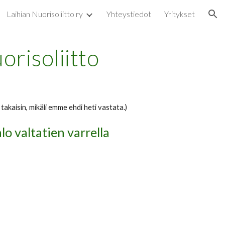
Laihian Nuorisoliitto ry
Yhteystiedot
Yritykset
ion
orisoliitto
takaisin, mikäli emme ehdi heti vastata.)
lo valtatien varrella