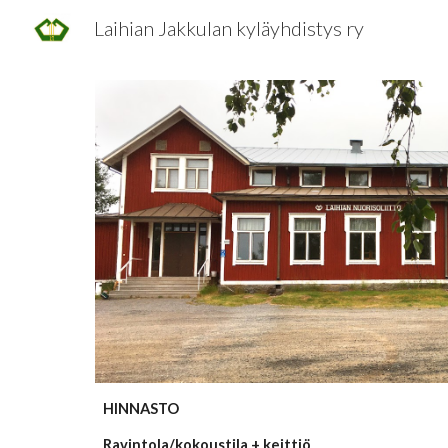
Laihian Jakkulan kyläyhdistys ry
Sk
HINNASTO
Ravintola/kokoustila + keittiö