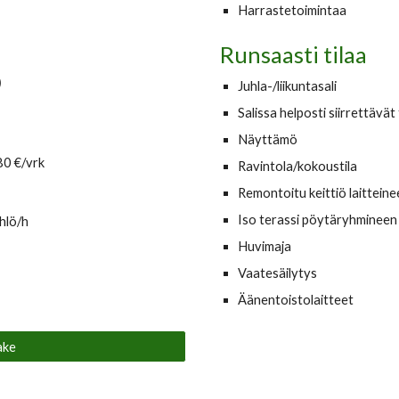
Harrastetoimintaa
Runsaasti tilaa
)
Juhla-/liikuntasali
Salissa helposti siirrettävät 
Näyttämö
80 €/vrk
Ravintola/kokoustila
Remontoitu keitti
ö
laitteine
Iso terassi pöytäryhmineen
hlö/h
Huvimaja
Vaatesäilytys
Äänentoistolaitteet
ake