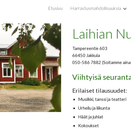
Etusivu
Harrastusmahdollisuuksia
ip to main content
Skip to navigat
Laihian Nu
Tampereentie 603
66450 Jakkula
050-586 7882
(Soitamme aina 
Viihtyisä seuranta
Erilaiset tilausuudet:
Musiikki, tanssi ja teatteri
Urheilu ja liikunta
Häät ja juhlat
Kokoukset