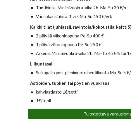
Tuntihinta. Minimivuokra-aika 2h. Ma-Su 30 €/h
Vuorokausihinta. 1 vrk Ma-Su 150 €/vrk
Kaikki tilat (juhlasali, ravintola/kokoustila, keittiö
2 päivää viikonloppuna Pe-Su 400 €
1 päivä viikonloppuna Pe-Su 250 €
Arkena. Minimivuokra-aika 2h. Ma-To 45 €/h tai 1
Liikuntasali:
S
ulkapallo yms. pienimuotoinen liikunta Ma-Su 5 €/
Astioiden, tuolien tai pöytien vuokraus
kahviastiasto 1€/setti
1€/tuoli
Tulostettava varauslom